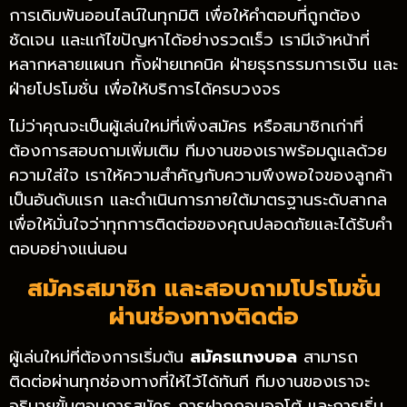
การเดิมพันออนไลน์ในทุกมิติ เพื่อให้คำตอบที่ถูกต้อง
ชัดเจน และแก้ไขปัญหาได้อย่างรวดเร็ว เรามีเจ้าหน้าที่
หลากหลายแผนก ทั้งฝ่ายเทคนิค ฝ่ายธุรกรรมการเงิน และ
ฝ่ายโปรโมชั่น เพื่อให้บริการได้ครบวงจร
ไม่ว่าคุณจะเป็นผู้เล่นใหม่ที่เพิ่งสมัคร หรือสมาชิกเก่าที่
ต้องการสอบถามเพิ่มเติม ทีมงานของเราพร้อมดูแลด้วย
ความใส่ใจ เราให้ความสำคัญกับความพึงพอใจของลูกค้า
เป็นอันดับแรก และดำเนินการภายใต้มาตรฐานระดับสากล
เพื่อให้มั่นใจว่าทุกการติดต่อของคุณปลอดภัยและได้รับคำ
ตอบอย่างแน่นอน
สมัครสมาชิก และสอบถามโปรโมชั่น
ผ่านช่องทางติดต่อ
ผู้เล่นใหม่ที่ต้องการเริ่มต้น
สมัครแทงบอล
สามารถ
ติดต่อผ่านทุกช่องทางที่ให้ไว้ได้ทันที ทีมงานของเราจะ
อธิบายขั้นตอนการสมัคร การฝากถอนออโต้ และการเริ่ม